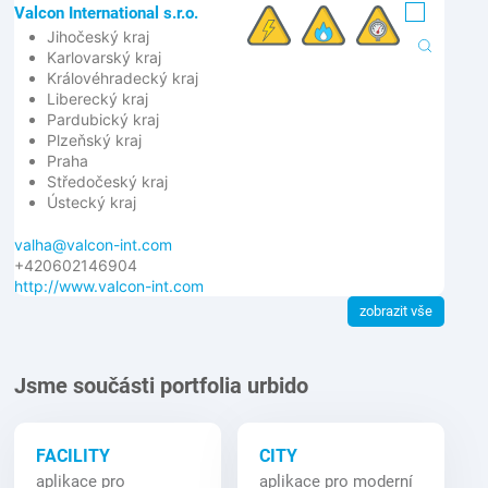
Valcon International s.r.o.
Jihočeský kraj
Karlovarský kraj
Královéhradecký kraj
Liberecký kraj
Pardubický kraj
Plzeňský kraj
Praha
Středočeský kraj
Ústecký kraj
valha@valcon-int.com
+420602146904
http://www.valcon-int.com
zobrazit vše
Jsme součásti portfolia urbido
FACILITY
CITY
aplikace pro
aplikace pro moderní