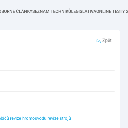
DBORNÉ ČLÁNKY
SEZNAM TECHNIKŮ
LEGISLATIVA
ONLINE TESTY 2
Zpět
ebičů revize hromosvodu revize strojů