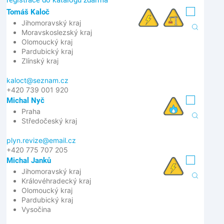
registrace do katalogu zdarma
Tomáš Kaloč
Jihomoravský kraj
Moravskoslezský kraj
Olomoucký kraj
Pardubický kraj
Zlínský kraj
kaloct@seznam.cz
+420 739 001 920
Michal Nyč
Praha
Středočeský kraj
plyn.revize@email.cz
+420 775 707 205
Michal Janků
Jihomoravský kraj
Královéhradecký kraj
Olomoucký kraj
Pardubický kraj
Vysočina