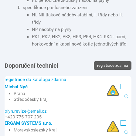
PZ periodické zkoušky nádob na plyny
specifikace příslušného zařízení
NI; NII tlakové nádoby stabilní, I. třídy nebo II.
třídy
NP nádoby na plyny
PK1, PK2, HK2, PK3, HK3, PK4, HK4, KK4 - parní,
horkovodní a kapalinové kotle jednotlivých tříd
Doporučení technici
registrace zdarma
registrace do katalogu zdarma
Michal Nyč
Praha
Středočeský kraj
plyn.revize@email.cz
+420 775 707 205
ERGAM SYSTEMS s.r.o.
Moravskoslezský kraj