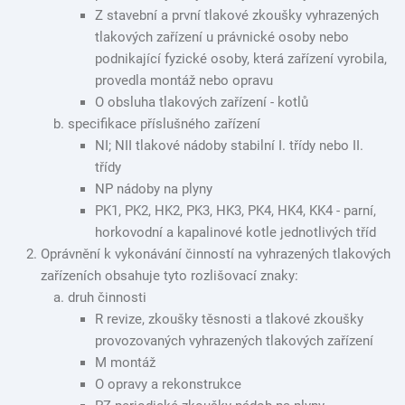
Z stavební a první tlakové zkoušky vyhrazených
tlakových zařízení u právnické osoby nebo
podnikající fyzické osoby, která zařízení vyrobila,
provedla montáž nebo opravu
O obsluha tlakových zařízení - kotlů
specifikace příslušného zařízení
NI; NII tlakové nádoby stabilní I. třídy nebo II.
třídy
NP nádoby na plyny
PK1, PK2, HK2, PK3, HK3, PK4, HK4, KK4 - parní,
horkovodní a kapalinové kotle jednotlivých tříd
Oprávnění k vykonávání činností na vyhrazených tlakových
zařízeních obsahuje tyto rozlišovací znaky:
druh činnosti
R revize, zkoušky těsnosti a tlakové zkoušky
provozovaných vyhrazených tlakových zařízení
M montáž
O opravy a rekonstrukce